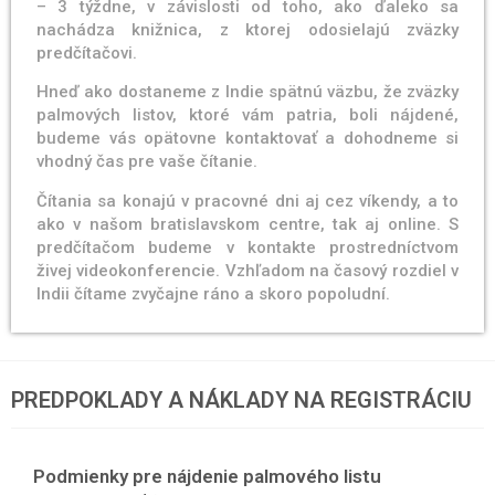
– 3 týždne, v závislosti od toho, ako ďaleko sa
nachádza knižnica, z ktorej odosielajú zväzky
predčítačovi.
Hneď ako dostaneme z Indie spätnú väzbu, že zväzky
palmových listov, ktoré vám patria, boli nájdené,
budeme vás opätovne kontaktovať a dohodneme si
vhodný čas pre vaše čítanie.
Čítania sa konajú v pracovné dni aj cez víkendy, a to
ako v našom bratislavskom centre, tak aj online. S
predčítačom budeme v kontakte prostredníctvom
živej videokonferencie. Vzhľadom na časový rozdiel v
Indii čítame zvyčajne ráno a skoro popoludní.
PREDPOKLADY A NÁKLADY NA REGISTRÁCIU
Podmienky pre nájdenie palmového listu