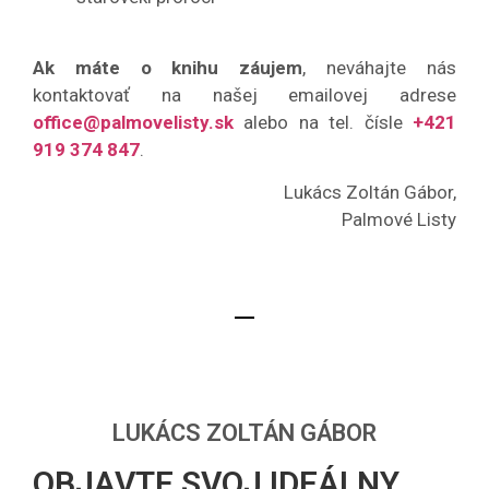
Ak máte o knihu záujem
, neváhajte nás
kontaktovať na našej emailovej adrese
office@palmovelisty.sk
alebo na tel. čísle
+421
919 374 847
.
Lukács Zoltán Gábor,
Palmové Listy
LUKÁCS ZOLTÁN GÁBOR
OBJAVTE SVOJ IDEÁLNY