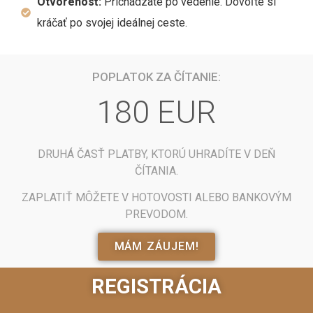
Otvorenosť:
Prichádzate po vedenie. Dovoľte si
kráčať po svojej ideálnej ceste.
POPLATOK ZA ČÍTANIE:
180 EUR
DRUHÁ ČASŤ PLATBY, KTORÚ UHRADÍTE V DEŇ
ČÍTANIA.
ZAPLATIŤ M
ÔŽETE V HOTOVOSTI ALEBO BANKOVÝM
PREVODOM.
MÁM ZÁUJEM!
REGISTRÁCIA