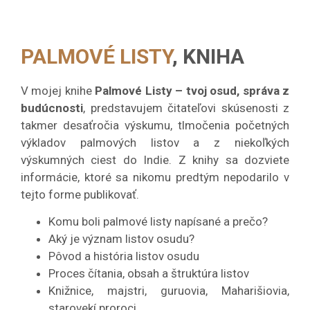
PALMOVÉ LISTY
, KNIHA
V mojej knihe
Palmové Listy – tvoj osud, správa z
budúcnosti
, predstavujem čitateľovi skúsenosti z
takmer desaťročia výskumu, tlmočenia početných
výkladov palmových listov a z niekoľkých
výskumných ciest do Indie. Z knihy sa dozviete
informácie, ktoré sa nikomu predtým nepodarilo v
tejto forme publikovať.
Komu boli palmové listy napísané a prečo?
Aký je význam listov osudu?
Pôvod a história listov osudu
Proces čítania, obsah a štruktúra listov
Knižnice, majstri, guruovia, Maharišiovia,
starovekí proroci