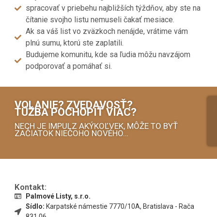
spracovať v priebehu najbližších týždňov, aby ste na
čítanie svojho listu nemuseli čakať mesiace.
Ak sa váš list vo zväzkoch nenájde, vrátime vám
plnú sumu, ktorú ste zaplatili.
Budujeme komunitu, kde sa ľudia môžu navzájom
podporovať a pomáhať si.
VOLANIE? ZVEDAVOSŤ?
TÚŽBA POCHOPIŤ VIAC?
NECH JE IMPULZ AKÝKOĽVEK, M
Ô
ŽE TO BYŤ
ZAČIATOK NIEČOHO NOVÉHO…
Kontakt:
Palmové Listy, s.r.o.
Sídlo:
Karpatské námestie 7770/10A, Bratislava - Rača
831 06