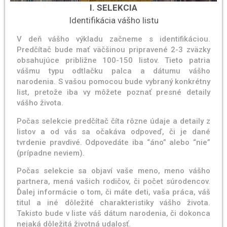
I. SELEKCIA
Identifikácia vášho listu
V deň vášho výkladu začneme s identifikáciou.
Predčítač bude mať väčšinou pripravené 2-3 zväzky
obsahujúce približne 100-150 listov. Tieto patria
vášmu typu odtlačku palca a dátumu vášho
narodenia. S vašou pomocou bude vybraný konkrétny
list, pretože iba vy môžete poznať presné detaily
vášho života.
Počas selekcie predčítač číta rôzne údaje a detaily z
listov a od vás sa očakáva odpoveď, či je dané
tvrdenie pravdivé. Odpovedáte iba “áno” alebo “nie”
(prípadne neviem).
Počas selekcie sa objaví vaše meno, meno vášho
partnera, mená vašich rodičov, či počet súrodencov.
Ďalej informácie o tom, či máte deti, vaša práca, váš
titul a iné dôležité charakteristiky vášho života.
Takisto bude v liste váš dátum narodenia, či dokonca
nejaká dôležitá životná udalosť.