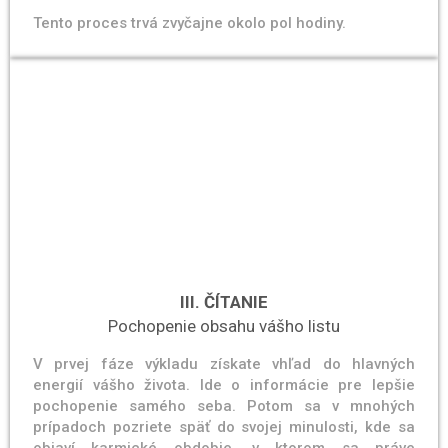
Tento proces trvá zvyčajne okolo pol hodiny.
III. ČÍTANIE
Pochopenie obsahu vášho listu
V prvej fáze výkladu získate vhľad do hlavných
energií vášho života. Ide o informácie pre lepšie
pochopenie samého seba. Potom sa v mnohých
prípadoch pozriete späť do svojej minulosti, kde sa
objaví karmické obdobie, v ktorom sa práve