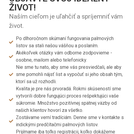
ŽIVOT!
Naším cieľom je uľahčiť a spríjemniť vám
život.
Po dlhoročnom skúmaní fungovania palmových
listov sa stali našou vášňou a poslaním.
Akékoľvek otázky vám odborne zodpovieme -
osobne, mailom alebo telefonicky.
Nie sme tu nato, aby sme vás presviedčali, ale aby
sme pomohli nájsť list a vypočuť si jeho obsah tým,
ktorí sa už rozhodli.
Kvalita je pre nás prvoradá. Rokmi skúseností sme
vytvorili dobre fungujúci proces rešpektujúci vaše
súkromie. Množstvo pozitívnej spätnej väzby od
našich klientov hovorí za všetko.
Zostávame verní tradíciám. Denne sme v kontakte s
indickými predčítačmi palmových listov.
Prijímame iba toľko registrácii, koľko dokážeme