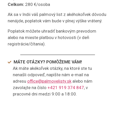
Celkom:
280 €/osoba
Ak sa v Indii váš palmový list z akéhokoľvek dôvodu
nenájde, poplatok vám bude v plnej výške vrátený.
Poplatok môžete uhradiť bankovým prevodom
alebo na mieste platbou v hotovosti (v deň
registrácie/čítania).
MÁTE OTÁZKY? POMÔŽEME VÁM!
Ak máte akékoľvek otázky, na ktoré ste tu
nenašli odpoveď, napíšte nám e-mail na
adresu
office@palmovelisty.sk
alebo nám
zavolajte na číslo
+421 919 374 847
, v
pracovné dni medzi 9:00 a 18:00.