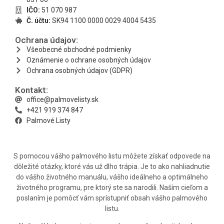
IČO:
51 070 987
Č. účtu:
SK94 1100 0000 0029 4004 5435
Ochrana údajov:
Všeobecné obchodné podmienky
Oznámenie o ochrane osobných údajov
Ochrana osobných údajov (GDPR)
Kontakt:
office@palmovelisty.sk
+421 919 374 847
Palmové Listy
S pomocou vášho palmového listu môžete získať odpovede na
dôležité otázky, ktoré vás už dlho trápia. Je to ako nahliadnutie
do vášho životného manuálu, vášho ideálneho a optimálneho
životného programu, pre ktorý ste sa narodili. Naším cieľom a
poslaním je pomôcť vám sprístupniť obsah vášho palmového
listu.