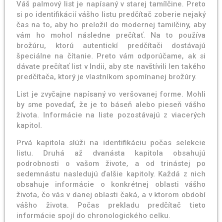
Váš palmový list je napísaný v starej tamílčine. Preto
si po identifikácií vášho listu predčítač zoberie nejaký
čas na to, aby ho preložil do modernej tamilčiny, aby
vám ho mohol následne prečítať. Na to používa
brožúru, ktorú autentickí predčítači dostávajú
špeciálne na čítanie. Preto vám odporúčame, ak si
dávate prečítať list v Indii, aby ste navštívili len takého
predčítača, ktorý je vlastníkom spomínanej brožúry.
List je zvyčajne napísaný vo veršovanej forme. Mohli
by sme povedať, že je to báseň alebo pieseň vášho
života. Informácie na liste pozostávajú z viacerých
kapitol.
Prvá kapitola slúži na identifikáciu počas selekcie
listu. Druhá až dvanásta kapitola obsahujú
podrobnosti o vašom živote, a od trinástej po
sedemnástu nasledujú ďalšie kapitoly. Každá z nich
obsahuje informácie o konkrétnej oblasti vášho
života, čo vás v danej oblasti čaká, a v ktorom období
vášho života. Počas prekladu predčítač tieto
informácie spojí do chronologického celku.