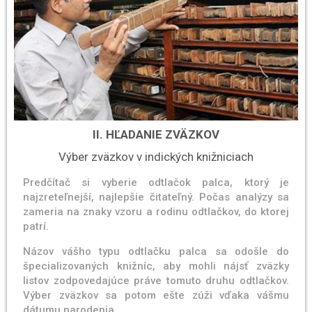
II. HĽADANIE ZVÄZKOV
Výber zväzkov v indických knižniciach
Predčítač si vyberie odtlačok palca, ktorý je
najzreteľnejší, najlepšie čitateľný. Počas analýzy sa
zameria na znaky vzoru a rodinu odtlačkov, do ktorej
patrí.
Názov vášho typu odtlačku palca sa odošle do
špecializovaných knižníc, aby mohli nájsť zväzky
listov zodpovedajúce práve tomuto druhu odtlačkov.
Výber zväzkov sa potom ešte zúži vďaka vášmu
dátumu narodenia.