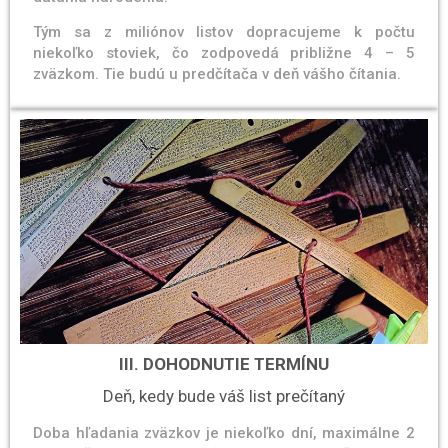
Tým sa z miliónov listov dopracujeme k počtu
niekoľko stoviek, čo zodpovedá približne 4 – 5
zväzkom. Tie budú u predčítača v deň vášho čítania.
III. DOHODNUTIE TERMÍNU
Deň, kedy bude váš list prečítaný
Doba hľadania zväzkov je niekoľko dní, maximálne 2