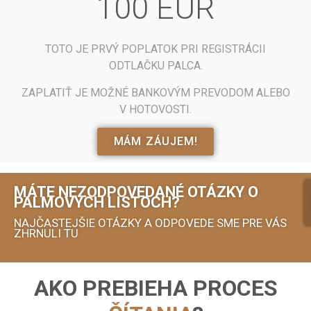
100 EUR
TOTO JE PRVÝ POPLATOK PRI REGISTRÁCII
ODTLAČKU PALCA.
ZAPLATIŤ JE MOŽNÉ BANKOVÝM PREVODOM ALEBO
V HOTOVOSTI.
MÁM ZÁUJEM!
MÁTE NEZODPOVEDANÉ OTÁZKY O
PALMOVÝCH LISTOCH?
NAJČASTEJŠIE OTÁZKY A ODPOVEDE SME PRE VÁS
ZHRNULI TU
AKO PREBIEHA PROCES