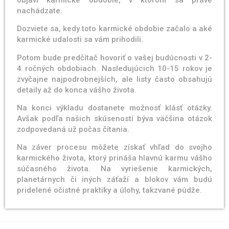
nachádzate.
Dozviete sa, kedy toto karmické obdobie začalo a aké
karmické udalosti sa vám prihodili.
Potom bude predčítač hovoriť o vašej budúcnosti v 2-
4 ročných obdobiach. Nasledujúcich 10-15 rokov je
zvyčajne najpodrobnejších, ale listy často obsahujú
detaily až do konca vášho života.
Na konci výkladu dostanete možnosť klásť otázky.
Avšak podľa našich skúseností býva väčšina otázok
zodpovedaná už počas čítania.
Na záver procesu môžete získať vhľad do svojho
karmického života, ktorý prináša hlavnú karmu vášho
súčasného života. Na vyriešenie karmických,
planetárnych či iných záťaží a blokov vám budú
pridelené očistné praktiky a úlohy, takzvané púdže.