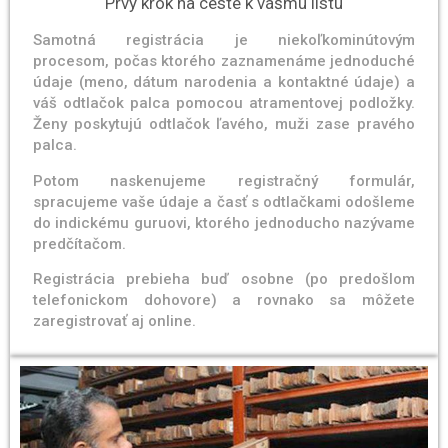
Prvý krok na ceste k vášmu listu
Samotná registrácia je niekoľkominútovým
procesom, počas ktorého zaznamenáme jednoduché
údaje (meno, dátum narodenia a kontaktné údaje) a
váš odtlačok palca pomocou atramentovej podložky.
Ženy poskytujú odtlačok ľavého, muži zase pravého
palca.
Potom naskenujeme registračný formulár,
spracujeme vaše údaje a časť s odtlačkami odošleme
do indickému guruovi, ktorého jednoducho nazývame
predčítačom.
Registrácia prebieha buď osobne (po predošlom
telefonickom dohovore) a rovnako sa môžete
zaregistrovať aj online.