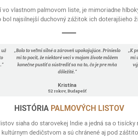
jí vo vlastnom palmovom liste, je mimoriadne hlboký
bol najsilnejší duchovný zážitok ich doterajšieho ži
 už
„Bolo to veľmi silné a zároveň upokojujúce. Prinieslo
„K p
to
mi to pocit, že niektoré veci v mojom živote môžem
mi 
.“
konečne pustiť a sústrediť sa na to, čo je pre mňa
vý
dôležité.“
Kristína
52 rokov, Budapešť
HISTÓRIA
PALMOVÝCH LISTOV
istov siaha do starovekej Indie a jedná sa o tisícky 
kultúrnym dedičstvom a sú chránené aj pod zášti