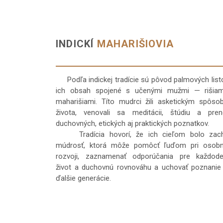
INDICKÍ
MAHARIŠIOVIA
Podľa indickej tradície sú pôvod palmových list
ich obsah spojené s učenými mužmi — rišiam
maharišiami. Títo mudrci žili asketickým spôs
života, venovali sa meditácii, štúdiu a pre
duchovných, etických aj praktických poznatkov.
Tradícia hovorí, že ich cieľom bolo zachy
múdrosť, ktorá môže pomôcť ľuďom pri osob
rozvoji, zaznamenať odporúčania pre každod
život a duchovnú rovnováhu a uchovať poznanie
ďalšie generácie.