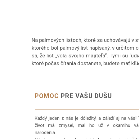
Na palmových listoch, ktoré sa uchovávajú v st
ktorého bol palmový list napísaný, v určitom 
sa, že list „volá svojho majiteľa“. Tými sú ľud
ktoré počas čítania dostanete, budete mať kľú
POMOC
PRE VAŠU DUŠU
Každý jeden z nás je dôležitý, a záleží aj na vás!
život má zmysel, mal ho už v okamihu vá
narodenia.