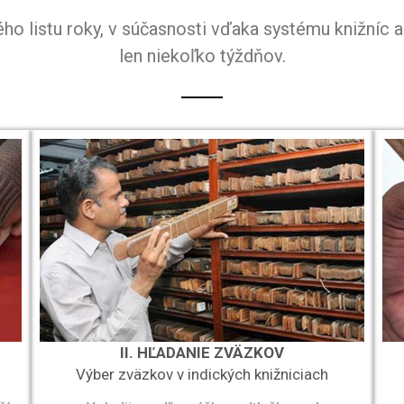
ho listu roky, v súčasnosti vďaka systému knižníc a 
len niekoľko týždňov.
II. HĽADANIE ZVÄZKOV
Výber zväzkov v indických knižniciach