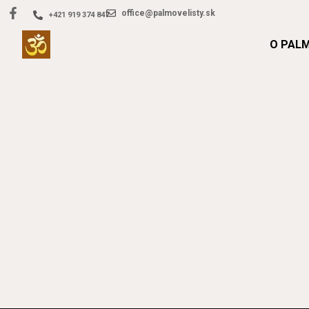
office@palmovelisty.sk
+421 919 374 847
O PAL