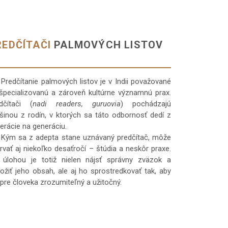
REDČÍTAČI
PALMOVÝCH LISTOV
dčítanie palmových listov je v Indii považované
špecializovanú a zároveň kultúrne významnú prax.
dčítači (
nadi readers, guruovia
) pochádzajú
šinou z rodín, v ktorých sa táto odbornosť dedí z
erácie na generáciu.
 sa z adepta stane uznávaný predčítač, môže
trvať aj niekoľko desaťročí – štúdia a neskôr praxe.
 úlohou je totiž nielen nájsť správny zväzok a
ložiť jeho obsah, ale aj ho sprostredkovať tak, aby
 pre človeka zrozumiteľný a užitočný.