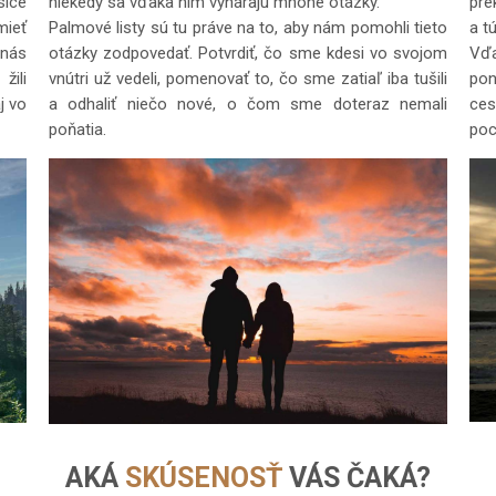
síce
niekedy sa vďaka nim vynárajú mnohé otázky.
pre
ieť
Palmové listy sú tu práve na to, aby nám pomohli tieto
a t
 nás
otázky zodpovedať. Potvrdiť, čo sme kdesi vo svojom
Vďa
žili
vnútri už vedeli, pomenovať to, čo sme zatiaľ iba tušili
pon
j vo
a odhaliť niečo nové, o čom sme doteraz nemali
ce
poňatia.
poc
AKÁ
SKÚSENOSŤ
VÁS ČAKÁ?