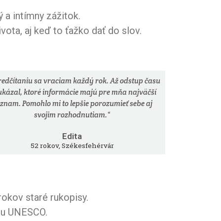
 a intímny zážitok.
vota, aj keď to ťažko dať do slov.
redčítaniu sa vraciam každý rok. Až odstup času
ukázal, ktoré informácie majú pre mňa najväčší
znam. Pomohlo mi to lepšie porozumieť sebe aj
svojim rozhodnutiam.“
Edita
52 rokov, Székesfehérvár
rokov staré rukopisy.
tou UNESCO.