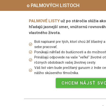
o PALMOVÝCH LISTOCH
PALMOVÉ LISTY
už po stáročia slúžia ako
hľadajú jasnejší smer, vnútornú rovnováh
vlastného života.
Boli napísané pre tých, ktorí chcú žiť šťastný 
sebe pracovať.
Ponúkajú náhľad do budúcnosti a do možností, 
Prinášajú odpovede na vaše "veľké" životné o
rôznych obdobiach vašej životnej cesty.
Váš list vám bude prečítaný guruom z Indie c
nášho skúseného tlmočníka.
CHCEM NÁJSŤ SVO