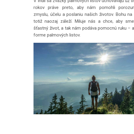
V Indii sa zväzky palmových listov uchovávajú už ti
rokov práve preto, aby nám pomohli porozum
zmyslu, účelu a poslaniu našich životov. Bohu na
totiž naozaj záleží. Miluje nás a chce, aby sme 
šťastný život, a tak nám podáva pomocnú ruku – a
forme palmových listov.