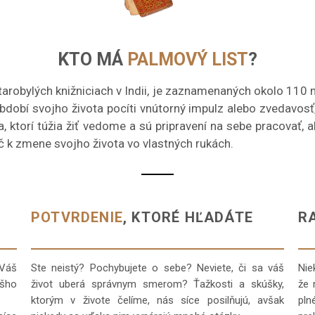
KTO MÁ
PALMOVÝ LIST
?
arobylých knižniciach v Indii, je zaznamenaných okolo 110 mi
období svojho života pocíti vnútorný impulz alebo zvedavosť
ia, ktorí túžia žiť vedome a sú pripravení na sebe pracovať,
č k zmene svojho života vo vlastných rukách.
POTVRDENIE
, KTORÉ HĽADÁTE
R
 Váš
Ste neistý? Pochybujete o sebe? Neviete, či sa váš
Nie
šho
život uberá správnym smerom? Ťažkosti a skúšky,
že 
ktorým v živote čelíme, nás síce posilňujú, avšak
pln