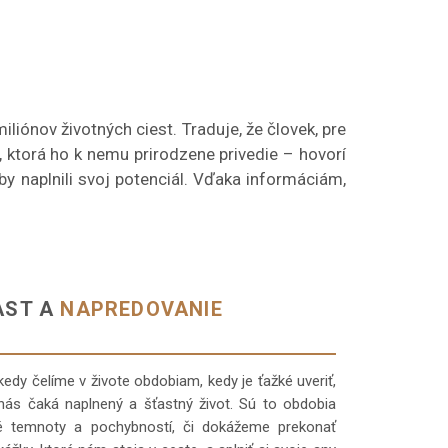
liónov životných ciest. Traduje, že človek, pre
, ktorá ho k nemu prirodzene privedie – hovorí
 aby naplnili svoj potenciál. Vďaka informáciám,
AST A
NAPREDOVANIE
kedy čelíme v živote obdobiam, kedy je ťažké uveriť,
nás čaká naplnený a šťastný život. Sú to obdobia
é temnoty a pochybností, či dokážeme prekonať