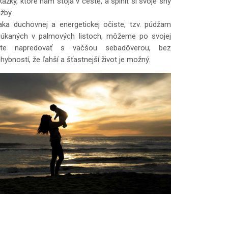
kážky, ktoré nám stoja v ceste, a splniť si svoje sny
úžby…
ka duchovnej a energetickej očiste, tzv. púdžam
úkaných v palmových listoch, môžeme po svojej
ste napredovať s väčšou sebadôverou, bez
hybností, že ľahší a šťastnejší život je možný.