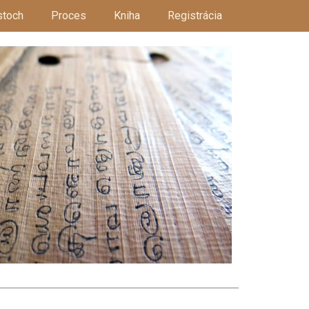
stoch
Proces
Kniha
Registrácia