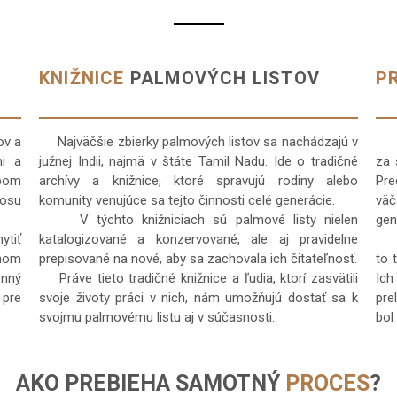
KNIŽNICE
PALMOVÝCH LISTOV
P
ov a
Najväčšie zbierky palmových listov sa nachádzajú v
Pre
i a
južnej Indii, najmä v štáte Tamil Nadu. Ide o tradičné
za 
obom
archívy a knižnice, ktoré spravujú rodiny alebo
Pre
nosu
komunity venujúce sa tejto činnosti celé generácie.
väč
V týchto knižniciach sú palmové listy nielen
gen
tiť
katalogizované a konzervované, ale aj pravidelne
Kým
nom
prepisované na nové, aby sa zachovala ich čitateľnosť.
to 
enný
Práve tieto tradičné knižnice a ľudia, ktorí zasvätili
Ich
 pre
svoje životy práci v nich, nám umožňujú dostať sa k
pre
svojmu palmovému listu aj v súčasnosti.
bol
AKO PREBIEHA SAMOTNÝ
PROCES
?