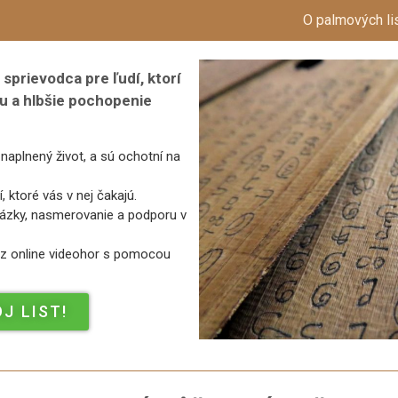
O palmových li
 sprievodca pre ľudí, ktorí
u a hlbšie pochopenie
a naplnený život, a sú ochotní na
ktoré vás v nej čakajú.
tázky, nasmerovanie a podporu v
ez online videohor s pomocou
J LIST!