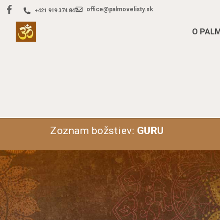
office@palmovelisty.sk
+421 919 374 847
O PAL
Zoznam božstiev:
GURU