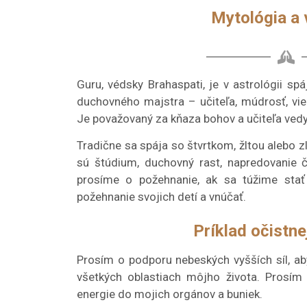
Mytológia a
Guru, védsky Brahaspati, je v astrológii spá
duchovného majstra – učiteľa, múdrosť, vie
Je považovaný za kňaza bohov a učiteľa vedy 
Tradične sa spája so štvrtkom, žltou alebo z
sú štúdium, duchovný rast, napredovanie č
prosíme o požehnanie, ak sa túžime stať
požehnanie svojich detí a vnúčať.
Príklad očistne
Prosím o podporu nebeských vyšších síl, ab
všetkých oblastiach môjho života. Prosím 
energie do mojich orgánov a buniek.