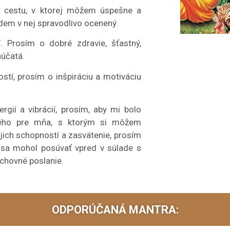
u cestu, v ktorej môžem úspešne a
budem v nej spravodlivo ocenený.
. Prosím o dobré zdravie, šťastný,
núčatá.
stí, prosím o inšpiráciu a motiváciu
gií a vibrácií, prosím, aby mi bolo
dného pre mňa, s ktorým si môžem
jich schopností a zasvätenie, prosím
 sa mohol posúvať vpred v súlade s
chovné poslanie.
ODPORÚČANÁ MANTRA: