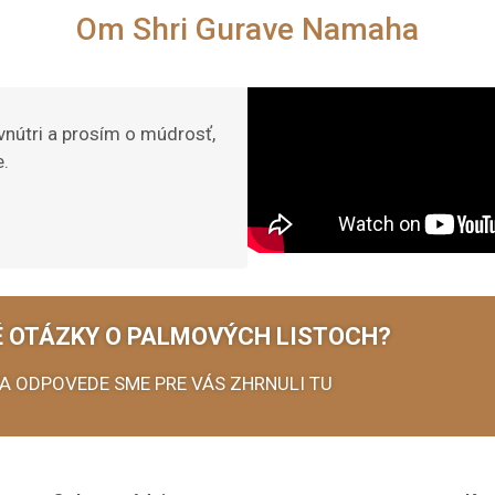
Om Shri Gurave Namaha
nútri a prosím o múdrosť,
e.
 OTÁZKY O PALMOVÝCH LISTOCH?
A ODPOVEDE SME PRE VÁS ZHRNULI TU