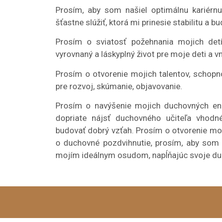
Prosím, aby som našiel optimálnu kariérn
šťastne slúžiť, ktorá mi prinesie stabilitu a 
Prosím o sviatosť požehnania mojich detí
vyrovnaný a láskyplný život pre moje deti a v
Prosím o otvorenie mojich talentov, schopno
pre rozvoj, skúmanie, objavovanie.
Prosím o navýšenie mojich duchovných ener
dopriate nájsť duchovného učiteľa vho
budovať dobrý vzťah. Prosím o otvorenie mo
o duchovné pozdvihnutie, prosím, aby som
mojím ideálnym osudom, napĺňajúc svoje du