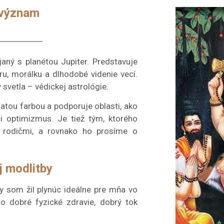
 význam
janý s planétou Jupiter. Predstavuje
ru, morálku a dlhodobé videnie vecí.
svetla – védickej astrológie.
latou farbou a podporuje oblasti, ako
i optimizmus. Je tiež tým, ktorého
 rodičmi, a rovnako ho prosíme o
j modlitby
y som žil plynúc ideálne pre mňa vo
o dobré fyzické zdravie, dobrý tok