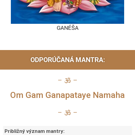
GANÉŠA
ODPORÚČANÁ MANTRA:
Om Gam Ganapataye Namaha
Približný význam mantry: