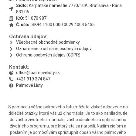
Sídlo:
Karpatské námestie 7770/10A, Bratislava - Rača
831 06
IČO:
51 070 987
Č. účtu:
SK94 1100 0000 0029 4004 5435
Ochrana údajov:
Všeobecné obchodné podmienky
Oznámenie o ochrane osobných údajov
Ochrana osobných údajov (GDPR)
Kontakt:
office@palmovelisty.sk
+421 919 374 847
Palmové Listy
S pomocou vášho palmového listu môžete získať odpovede na
dôležité otázky, ktoré vás už dlho trápia. Je to ako nahliadnutie
do vášho životného manuálu, vášho ideálneho a optimálneho
životného programu, pre ktorý ste sa narodili. Naším cieľom a
poslaním je pomôcť vám sprístupniť obsah vášho palmového