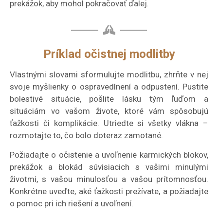
prekážok, aby mohol pokračovať ďalej.
Príklad očistnej modlitby
Vlastnými slovami sformulujte modlitbu, zhrňte v nej
svoje myšlienky o ospravedlnení a odpustení. Pustite
bolestivé situácie, pošlite lásku tým ľuďom a
situáciám vo vašom živote, ktoré vám spôsobujú
ťažkosti či komplikácie. Utriedte si všetky vlákna –
rozmotajte to, čo bolo doteraz zamotané.
Požiadajte o očistenie a uvoľnenie karmických blokov,
prekážok a blokád súvisiacich s vašimi minulými
životmi, s vašou minulosťou a vašou prítomnosťou.
Konkrétne uveďte, aké ťažkosti prežívate, a požiadajte
o pomoc pri ich riešení a uvoľnení.