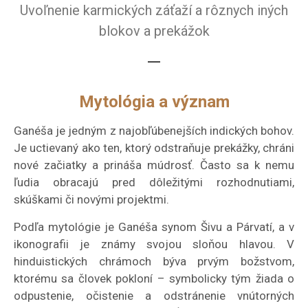
Uvoľnenie karmických záťaží a rôznych iných
blokov a prekážok
Mytológia a význam
Ganéša je jedným z najobľúbenejších indických bohov.
Je uctievaný ako ten, ktorý odstraňuje prekážky, chráni
nové začiatky a prináša múdrosť. Často sa k nemu
ľudia obracajú pred dôležitými rozhodnutiami,
skúškami či novými projektmi.
Podľa mytológie je Ganéša synom Šivu a Párvatí, a v
ikonografii je známy svojou sloňou hlavou. V
hinduistických chrámoch býva prvým božstvom,
ktorému sa človek pokloní – symbolicky tým žiada o
odpustenie, očistenie a odstránenie vnútorných