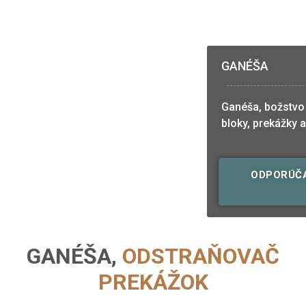
GANÉŠA
Ganéša, božstvo 
bloky, prekážky 
ODPORÚČ
GANÉŠA,
ODSTRAŇOVAČ
PREKÁŽOK